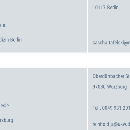
10117
Berlin
Deutschland
sie
izin Berlin
sascha.tafelski@c
Oberdürrbacher Str
97080
Würzburg
Deutschland
hesie
0049 931 20
ürzburg
reinhold_a@ukw.d