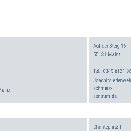
Auf der Steig 16
55131
Mainz
Deutschland
0049 6131 9
Joachim.erlenwei
schmerz-
Mainz
zentrum.de
Charitéplatz 1